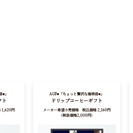
店
」
AGF
「ちょっと贅沢な珈琲店
」
®
®
®
フト
ドリップコーヒーギフト
,620円
メーカー希望小売価格 税込価格 2,160円
（税抜価格2,000円）