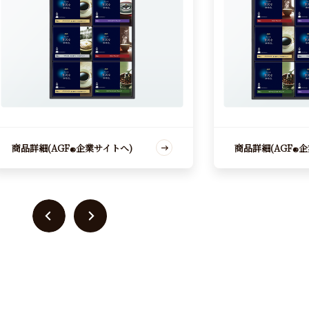
商品詳細(AGF
企業サイトへ)
商品詳細(AGF
企
®
®