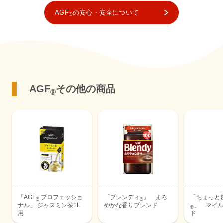
AGF
の安心・安全について
®
AGF
その他の商品
®
「AGF
プロフェッショ
「ブレンディ
」 まろ
「ちょっと
®
®
ナル」 ジャスミン茶1L
やかな香りブレンド
」 マイ
®
用
ド