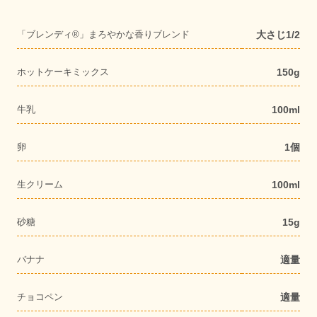
「ブレンディ®」まろやかな香りブレンド
大さじ1/2
ホットケーキミックス
150g
牛乳
100ml
卵
1個
生クリーム
100ml
砂糖
15g
バナナ
適量
チョコペン
適量