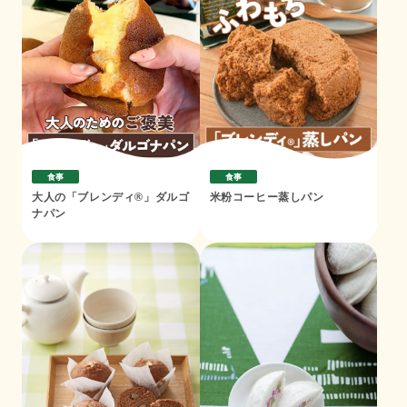
食事
食事
大人の「ブレンディ®」ダルゴ
米粉コーヒー蒸しパン
ナパン