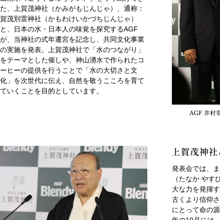
た、上賀茂神社（かみがもじんじゃ）、通称：
賀茂別雷神社（かもわけいかづちじんじゃ）
と、日本の水・日本人の味覚を探究するAGF
が、当神社の式年遷宮を記念し、共同文化事業
の実施を発表。上賀茂神社で「水のつながり」
をテーマとした催しや、神山湧水で作られたコ
ーヒーの提供を行うことで「水の大切さと文
化」を次世代に伝え、自然を敬うこころを育て
ていくことを目的としています。
発表会では、ま
（たなか やす
大な力を発揮す
古くより信仰さ
にとって命の源