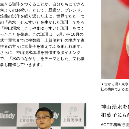
生きる珈琲をつくることが、自分たちにできる
何よりのお祝い」として、豆選び、ブレンド、
焙煎の試作を繰り返した末に、世界でただ一つ
の「泉水（せんすい）を生かした珈琲」である
「神山湧水（こうやまゆうすい）珈琲」をつく
ったことを発表。この珈琲は、5月から10月の
式年遷宮までに複数回、上賀茂神社の境内で参
拝者の方々に京菓子を添えてふるまわれます。
さらに、神山湧水珈琲を提供するタイミング
で、「水のつながり」をテーマとした、文化催
事も開催していきます。
▲古から湧く泉水
社の境内でふるま
AGF常務執行