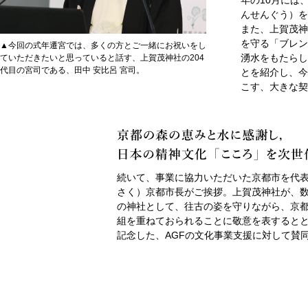
年の10月には
んせんぐう）を
また、上賀茂神
を守る「ブレン
▲今回の式年遷宮では、多くの方とご一緒にお祝いをし
湧水をもたらし
ていただきたいと思っていると話す、上賀茂神社の204
代目の宮司である、田中 安比呂 宮司。
とを紹介し、今
こす、大きな契
続いて、事業に協力いただいた京都市を代
さく）京都市長がご挨拶。上賀茂神社が、
の神社として、往古の姿を守りながら、京
組を重ねておられることに敬意を表すると
記念した、AGFの文化事業支援に対して賛