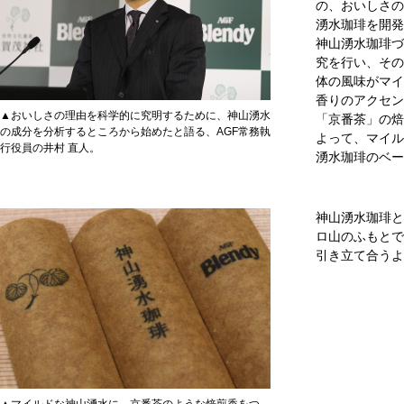
の、おいしさの
湧水珈琲を開発
神山湧水珈琲づ
究を行い、その
体の風味がマイ
香りのアクセン
▲おいしさの理由を科学的に究明するために、神山湧水
「京番茶」の焙
の成分を分析するところから始めたと語る、AGF常務執
よって、マイル
行役員の井村 直人。
湧水珈琲のベー
神山湧水珈琲と
ロ山のふもとで
引き立て合うよ