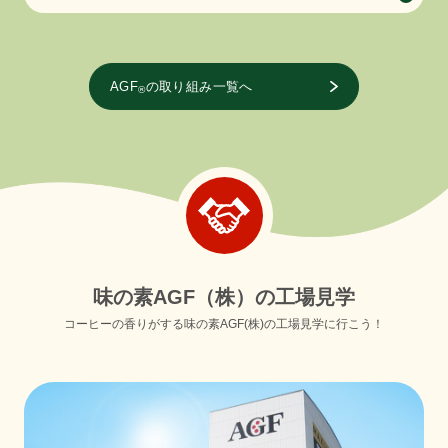
AGF
の取り組み一覧へ
®
味
の
素
A
G
F
（
株
）
の
工
場
見
学
コーヒーの香りがする味の素AGF(株)の工場見学に行こう！