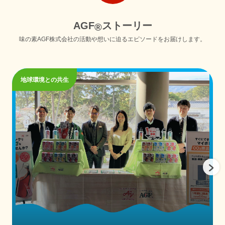
A
G
F
ス
ト
ー
リ
ー
®
味の素AGF株式会社の活動や想いに迫るエピソードをお届けします。
地球環境との共生