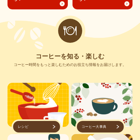
コ
ー
ヒ
ー
を
知
る
・
楽
し
む
コーヒー時間をもっと楽しむためのお役立ち情報をお届けします。
レシピ
コーヒー大事典