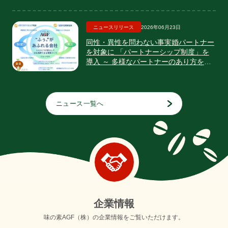
ダーズ谷口選手と楽しむ 「親子木工ク
ラフト体験会」開催
ニュースリリース
2026年06月23日
同性・異性を問わない事実婚パートナー
を対象に 「パートナーシップ制度」を
導入 ～ 多様なパートナーのあり方を尊
重し、DE&Iを推進 ～
ニュース一覧へ
企
業
情
報
味の素AGF（株）の企業情報をご覧いただけます。