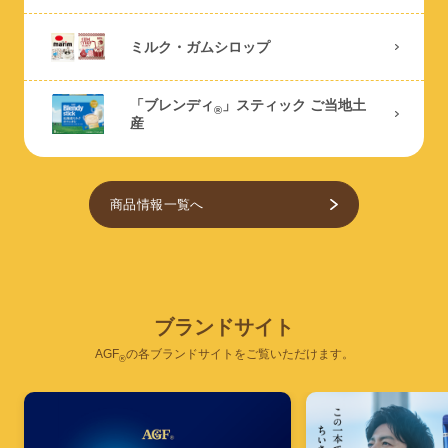
ミルク・ガムシロップ
「ブレンディ
」スティック ご当地土
®
産
商品情報一覧へ
ブ
ラ
ン
ド
サ
イ
ト
AGF
の各ブランドサイトをご覧いただけます。
®