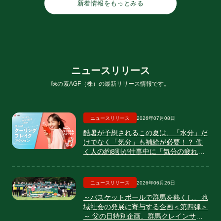
新着情報をもっとみる
ニ
ュ
ー
ス
リ
リ
ー
ス
味の素AGF（株）の最新リリース情報です。
ニュースリリース
2026年07月08日
酷暑が予想されるこの夏は、「水分」だ
けでなく「気分」も補給が必要！？ 働
く人の約8割が仕事中に「気分の疲れ」
を実感 味の素AGFがココロを潤す「働
く人のクーリングブレイク」を提案 〜
《「ブレンディ®」 マイボトルスティッ
ニュースリリース
2026年06月26日
ク》でパッ！とおいしく気分転換〜
～バスケットボールで群馬を熱くし、地
域社会の発展に寄与する企画＜第四弾＞
～ 父の日特別企画、群馬クレインサン