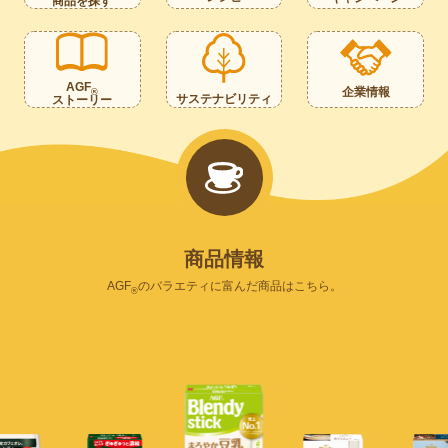
商品を探す
AGF
企業情報
®
サステナビリティ
ストーリー
商
品
情
報
AGF
のバラエティに富んだ商品はこちら。
®