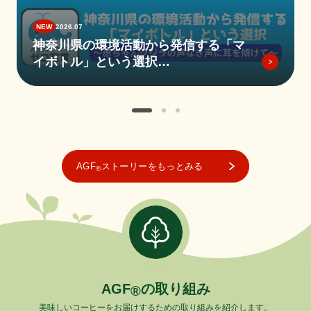
2026.07
神奈川県の環境活動から発信する「マ
イボトル」という選択
～赤ちゃんクジラの声なき声に耳を傾
けて～
AGF
ストーリーをもっとみる
®
A
G
F
の
取
り
組
み
®
美味しいコーヒーをお届けするための取り組みを紹介します。