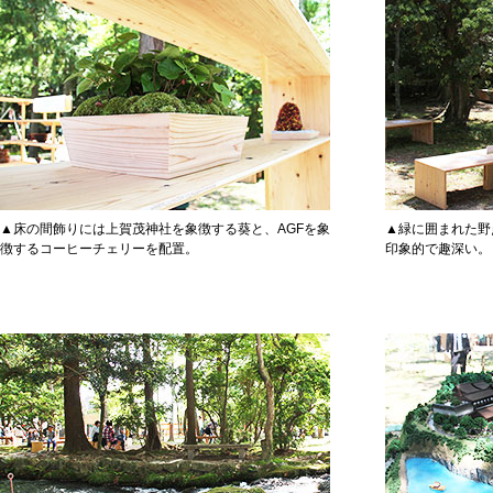
▲床の間飾りには上賀茂神社を象徴する葵と、AGFを象
▲緑に囲まれた野
徴するコーヒーチェリーを配置。
印象的で趣深い。