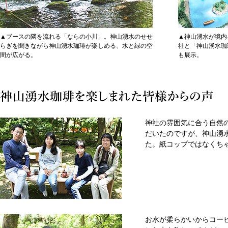
▲ブースの隣を流れる「ならの小川」。神山湧水のせせ
▲神山湧水が境内
らぎを聞きながら神山湧水珈琲が楽しめる、水と緑の空
社と「神山湧水珈
間が広がる。
も展示。
神社の雰囲気に合う自然
だいたのですが、神山湧
た。紙コップではなくち
お水が柔らかいからコー