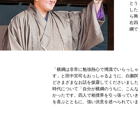
とう
した
ら興
右四
綱で
「横綱は非常に勉強熱心で博識でいらっし
す」と田中宮司もおっしゃるように、白鵬
どさまざまなお話を披露してくださいまし
時代について「自分が横綱のうちに、こん
かったです。四人で相撲界を引っ張ってい
を喜ぶとともに、強い決意を述べられてい