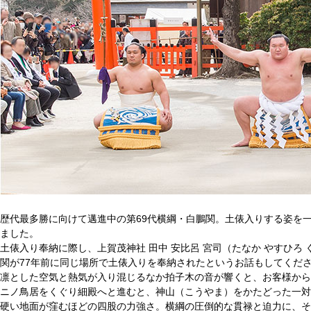
歴代最多勝に向けて邁進中の第69代横綱・白鵬関。土俵入りする姿を
ました。
土俵入り奉納に際し、上賀茂神社 田中 安比呂 宮司（たなか やすひ
関が77年前に同じ場所で土俵入りを奉納されたというお話もしてくだ
凛とした空気と熱気が入り混じるなか拍子木の音が響くと、お客様から
ニノ鳥居をくぐり細殿へと進むと、神山（こうやま）をかたどった一対
硬い地面が窪むほどの四股の力強さ。横綱の圧倒的な貫禄と迫力に、そ