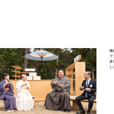
横
で
多
し