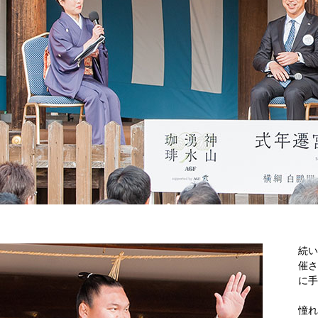
続い
催さ
に手
憧れ