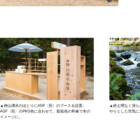
▲神山湧水のほとりにAGF〈煎〉のブースを設置。
▲絶え間なく清ら
AGF〈煎〉のPKG色に合わせて、藍鼠色の和傘で冬の
やりとした空気に
イメージに。