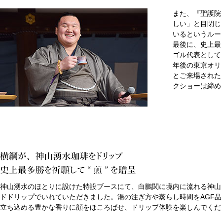
また、『聖護院
しい」と目閉じ
いるというルー
最後に、史上最
ゴル代表として
年後の東京オリ
とご来場された
クショーは締め
神山湧水のほとりに設けた特設ブースにて、白鵬関に境内に流れる神山
ドドリップでいれていただきました。湯の注ぎ方や蒸らし時間をAGF
立ち込める豊かな香りに顔をほころばせ、ドリップ体験を楽しんでくだ