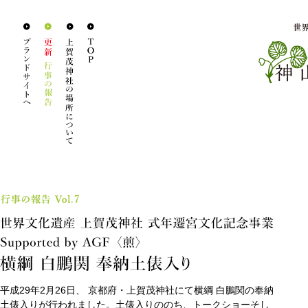
平成29年2月26日、 京都府・上賀茂神社にて横綱 白鵬関の奉納
土俵入りが行われました。土俵入りののち、トークショーそし