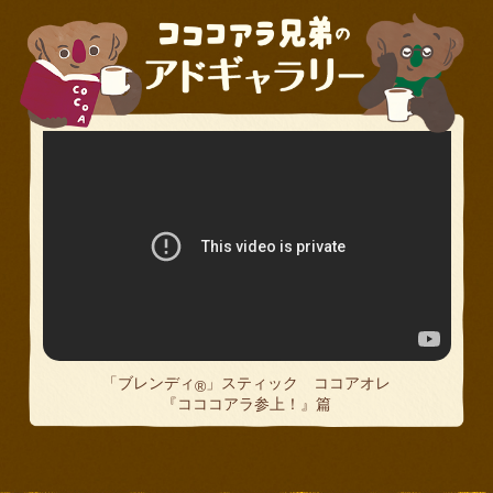
「ブレンディ
」スティック ココアオレ
®
『コココアラ参上！』篇