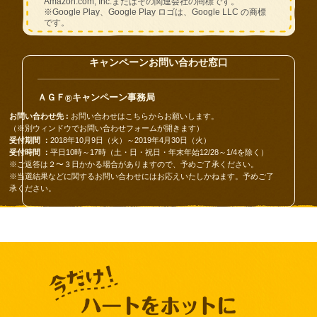
Amazon.com, Inc.またはその関連会社の商標です。
※Google Play、Google Play ロゴは、Google LLC の商標
です。
キャンペーンお問い合わせ窓口
ＡＧＦ
キャンペーン事務局
®
お問い合わせ先 :
お問い合わせは
こちら
からお願いします。
（※別ウィンドウでお問い合わせフォームが開きます）
受付期間 ：
2018年10月9日（火）～2019年4月30日（火）
受付時間 ：
平日10時～17時（土・日・祝日・年末年始12/28～1/4を除く）
※ご返答は２〜３日かかる場合がありますので、予めご了承ください。
※当選結果などに関するお問い合わせにはお応えいたしかねます。予めご了
承ください。