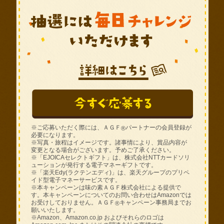
※ご応募いただく際には、ＡＧＦ
パートナーの
会員登録
が
®
必要になります。
※写真・旅程はイメージです。諸事情により、賞品内容が
変更となる場合がございます。予めご了承ください。
※「EJOICAセレクトギフト」は、株式会社NTTカードソリ
ューションが発行する電子マネーギフトです。
※「楽天Edy(ラクテンエディ)」は、楽天グループのプリペ
イド型電子マネーサービスです。
※本キャンペーンは味の素ＡＧＦ株式会社による提供で
す。本キャンペーンについてのお問い合わせはAmazonでは
お受けしておりません。ＡＧＦ
キャンペーン事務局までお
®
願いいたします。
※Amazon、Amazon.co.jp およびそれらのロゴは