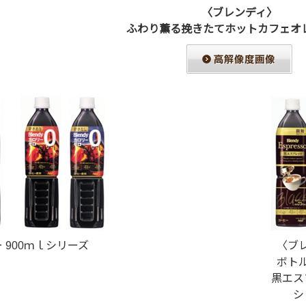
〈ブレンディ〉
ふわり薫る挽きたてホットカフェオレ
900ｍｌシリーズ
〈ブ
ボト
黒エ
シ