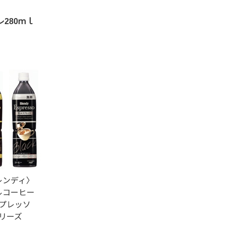
280ｍｌ
レンディ〉
ルコーヒー
スプレッソ
リーズ