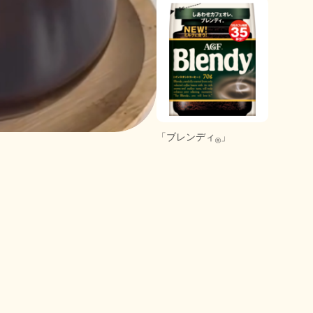
「ブレンディ
」
®