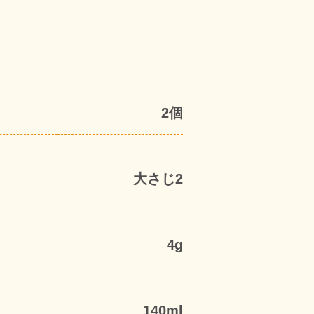
2個
大さじ2
4g
140ml