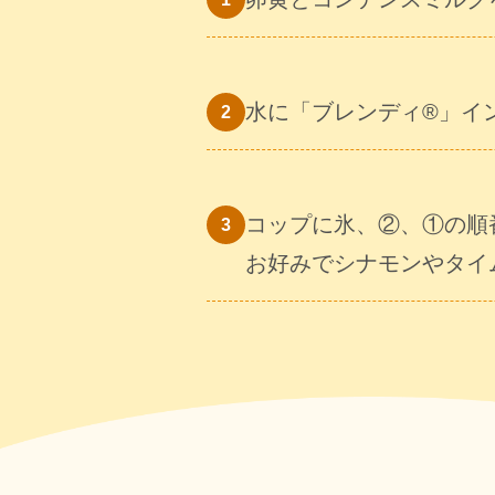
水に「ブレンディ®」イ
コップに氷、②、①の順
お好みでシナモンやタイ