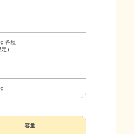
0g 各種
限定）
0g
容量