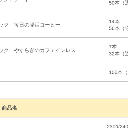
50本
（
14本
ック 毎日の腸活コーヒー
56本
（
7本
ック やすらぎのカフェインレス
32本
（
100本
（
商品名
230g/24