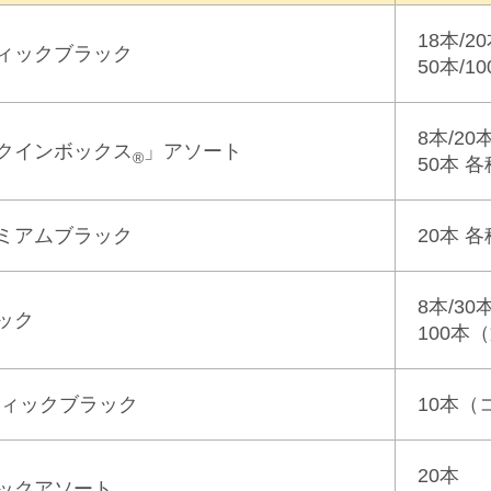
18本/2
ィックブラック
50本/1
8本/20
クインボックス
」アソート
®
50本 各
ミアムブラック
20本 各
8本/30
ック
100本
ティックブラック
10本
（
20本
ックアソート