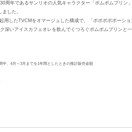
30周年であるサンリオの人気キャラクター「ポムポムプリン
しました。
を起用したTVCMをオマージュした構成で、「ポポポポポーショ
ク深いアイスカフェオレを飲んでくつろぐポムポムプリンと一
3月の期間中、4月～3月までを1年間としたときの推計販売金額
】