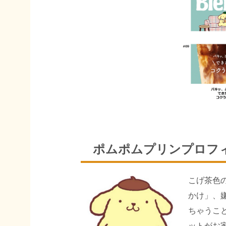
ポムポムプリンプロフ
こげ茶色
かけ」、
ちゃうこ
ットがお