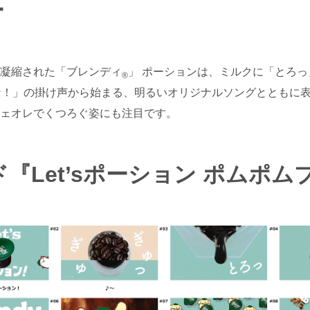
ー
凝縮された「ブレンディ
」 ポーションは、ミルクに「とろ
®
ション！」の掛け声から始まる、明るいオリジナルソングとともに
ェオレでくつろぐ姿にも注目です。
『Let’sポーション ポムポム