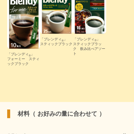
「ブレンディ
」
「ブレンディ
」
®
®
スティックブラック
スティックブラッ
ク 飲み比べアソー
ト
「ブレンディ
」
®
フォーミー スティ
ックブラック
材料（ お好みの量に合わせて ）