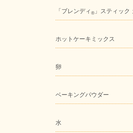
「ブレンディ
」スティック
®
ホットケーキミックス
卵
ベーキングパウダー
水