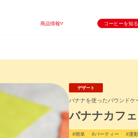
商品情報
コーヒーを知
デザート
バナナを使ったパウンドケ
バナナカフェ
#簡単
#パーティー
#運