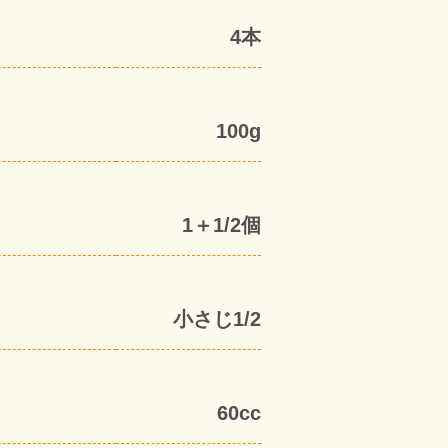
4本
100g
1＋1/2個
小さじ1/2
60cc