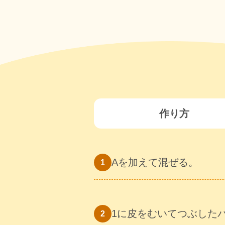
作り方
Aを加えて混ぜる。
1に皮をむいてつぶした