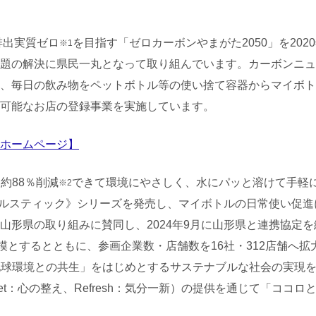
排出実質ゼロ
を目指す「ゼロカーボンやまがた2050」を20
※1
題の解決に県民一丸となって取り組んでいます。カーボンニュ
、毎日の飲み物をペットボトル等の使い捨て容器からマイボト
可能なお店の登録事業を実施しています。
ホームページ】
約88％削減
できて環境にやさしく、水にパッと溶けて手軽
※2
トルスティック》シリーズを発売し、マイボトルの日常使い促
山形県の取り組みに賛同し、2024年9月に山形県と連携協定
模とするとともに、参画企業数・店舗数を16社・312店舗へ
地球環境との共生」をはじめとするサステナブルな社会の実現
eset：心の整え、Refresh：気分一新）の提供を通じて「コ