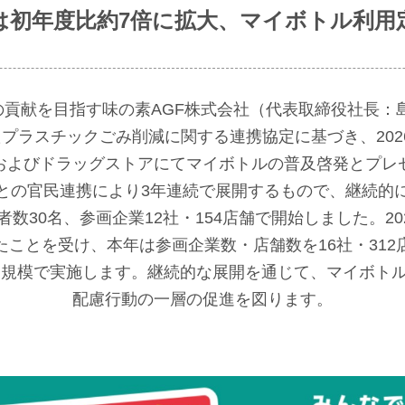
は初年度比約7倍に拡大、マイボトル利用
貢献を目指す味の素AGF株式会社（代表取締役社長：島
たプラスチックごみ削減に関する連携協定に基づき、202
およびドラッグストアにてマイボトルの普及啓発とプレ
との官民連携により3年連続で展開するもので、継続的
者数30名、参画企業12社・154店舗で開始しました。202
ことを受け、本年は参画企業数・店舗数を16社・31
0名規模で実施します。継続的な展開を通じて、マイボト
配慮行動の一層の促進を図ります。