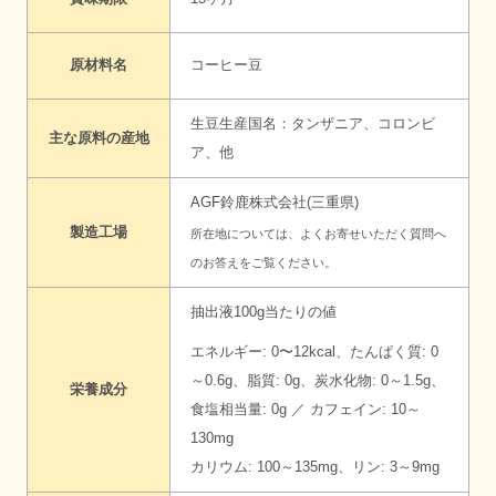
原材料名
コーヒー豆
生豆生産国名：タンザニア、コロンビ
主な原料の産地
ア、他
AGF鈴鹿株式会社(三重県)
製造工場
所在地については、
よくお寄せいただく質問へ
のお答え
をご覧ください。
抽出液100g当たりの値
エネルギー: 0〜12kcal、たんぱく質: 0
～0.6g、脂質: 0g、炭水化物: 0～1.5g、
栄養成分
食塩相当量: 0g ／ カフェイン: 10～
130mg
カリウム: 100～135mg、リン: 3～9mg