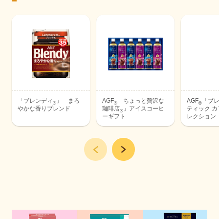
「ブレンディ
」 まろ
AGF
「ちょっと贅沢な
AGF
「ブ
®
®
®
やかな香りブレンド
珈琲店
」アイスコーヒ
ティック カ
®
ーギフト
レクション