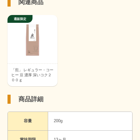
関連商品
「煎」 レギュラー・コー
ヒー 豆 濃厚 深いコク２
００ｇ
商品詳細
容量
200g
賞味期限
13ヶ月