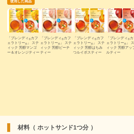
使用した商品
「ブレンディ
カフ
「ブレンディ
カフ
「ブレンディ
カフ
「ブレンディ
カ
®
®
®
®
ェラトリー
」 ステ
ェラトリー
」 ステ
ェラトリー
」 ステ
ェラトリー
」 
®
®
®
®
ィック 芳醇マンゴ
ィック 芳醇ピーチ
ィック 芳醇はちみ
ィック 芳醇アッ
ー＆オレンジティー
ティー
つルイボスティー
ルティー
材料（ ホットサンド1つ分 ）