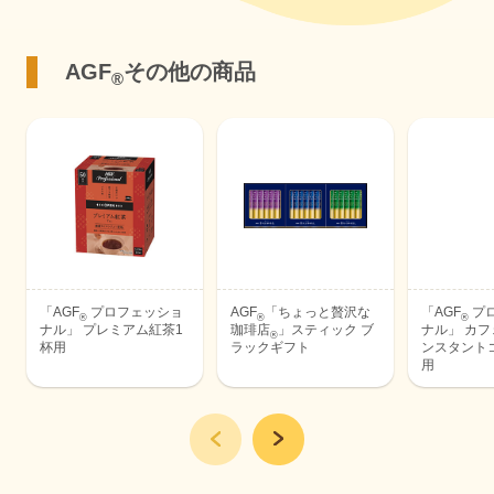
AGF
その他の商品
®
「AGF
プロフェッショ
AGF
「ちょっと贅沢な
「AGF
プ
®
®
®
ナル」 プレミアム紅茶1
珈琲店
」スティック ブ
ナル」 カ
®
杯用
ラックギフト
ンスタント
用