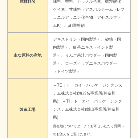
原材料名
味料、香料、カラメル色素、微粒酸化
ケイ素、甘味料（アスパルテーム・L-フ
ェニルアラニン化合物、アセスルファ
ムK）、pH調整剤
デキストリン（国内製造）、砂糖（国
内製造）、紅茶エキス（インド製
主な原料の産地
造）、りんご果汁パウダー（国内製
造）、ローズヒップエキスパウダー
（ドイツ製造）
＋TE：トーカイ・パッケージングシス
テム株式会社(海老名事業所/神奈川
県)、＋TI：トーカイ・パッケージング
システム株式会社(飯山事業所/神奈川
製造工場
県)
所在地については、
よくお寄せいただく質問へ
のお答え
をご覧ください。