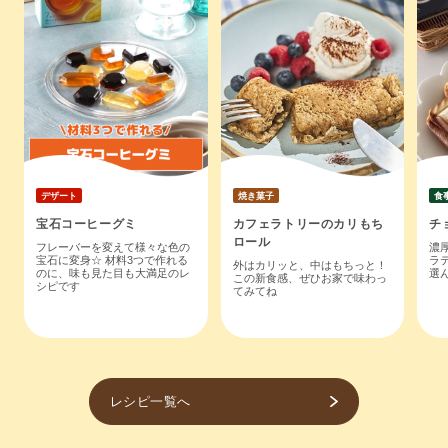
デザート
焼き菓子
食
宝石コーヒーグミ
カフェラトリーのカリもち
チ
ロール
フレーバーを変えて様々な色の
濃
宝石に変身☆ 材料3つで作れる
ラ
外はカリッと、中はもちっと！
のに、味も見た目も大満足のレ
選
この新食感、ぜひお家で味わっ
シピです
てみてね
レシピ一覧へ