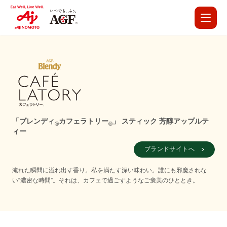
「ブレンディ
カフェラトリー
」 スティック 芳醇アップルテ
®
®
ィー
ブランドサイトへ
淹れた瞬間に溢れ出す香り。私を満たす深い味わい。誰にも邪魔されな
い“濃密な時間”。それは、カフェで過ごすようなご褒美のひととき。