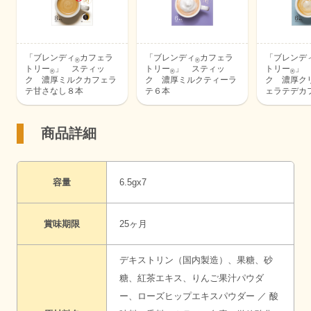
「ブレンディ
カフェラ
「ブレンディ
カフェラ
「ブレンデ
®
®
トリー
」 スティッ
トリー
」 スティッ
トリー
」
®
®
®
ク 濃厚ミルクカフェラ
ク 濃厚ミルクティーラ
ク 濃厚ク
テ甘さなし８本
テ６本
ェラテデカ
商品詳細
容量
6.5gx7
賞味期限
25ヶ月
デキストリン（国内製造）、果糖、砂
糖、紅茶エキス、りんご果汁パウダ
ー、ローズヒップエキスパウダー ／ 酸