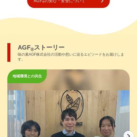
AGF
の安心・安全について
®
AGF
ストーリー
®
味の素AGF株式会社の活動や想いに迫るエピソードをお届けしま
す。
地域環境との共生