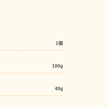
1個
100g
40g