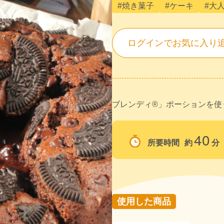
#焼き菓子
#ケーキ
#大
ログインでお気に入り
ブレンディ®」ポーションを使
40
所要時間
約
分
使用した商品