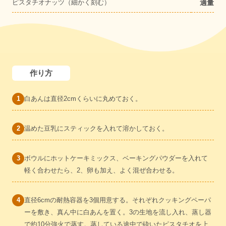
ピスタチオナッツ（細かく刻む）
適量
作り方
白あんは直径2cmくらいに丸めておく。
温めた豆乳にスティックを入れて溶かしておく。
ボウルにホットケーキミックス、ベーキングパウダーを入れて
軽く合わせたら、2、卵も加え、よく混ぜ合わせる。
直径6cmの耐熱容器を3個用意する。それぞれクッキングペーパ
ーを敷き、真ん中に白あんを置く。3の生地を流し入れ、蒸し器
で約10分強火で蒸す。蒸している途中で砕いたピスタチオを上