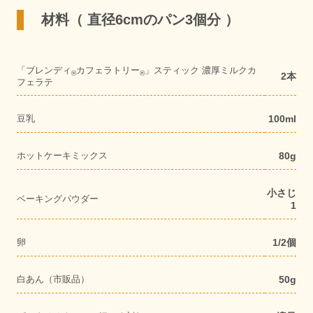
材料（ 直径6cmのパン3個分 ）
「ブレンディ
カフェラトリー
」スティック 濃厚ミルクカ
®
®
2本
フェラテ
豆乳
100ml
ホットケーキミックス
80g
小さじ
ベーキングパウダー
1
卵
1/2個
白あん（市販品）
50g