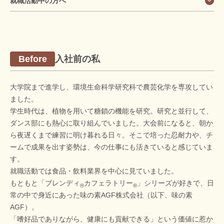
就職活動中の方へ
入社前の私
Before
大学院まで進学し、環境生命科学研究科で農芸化学を専攻してい
ました。
学生時代は、植物を用いて糖鎖の機能を研究。研究と並行して、
ダンス部にも熱心に取り組んでいました。大会前になると、朝か
ら夜遅くまで練習に明け暮れる日々。そこで培った忍耐力や、チ
ームで成果を出す姿勢は、今の仕事にも活きていると感じていま
す。
就職活動では食品・飲料業界を中心に見ていました。
もともと「ブレンディ
カフェラトリー
」シリーズが好きで、日
®
®
常の中で身近にあった味の素AGF株式会社（以下、味の素
AGF）。
「嗜好品でありながら、健康にも貢献できる」という価値に惹か