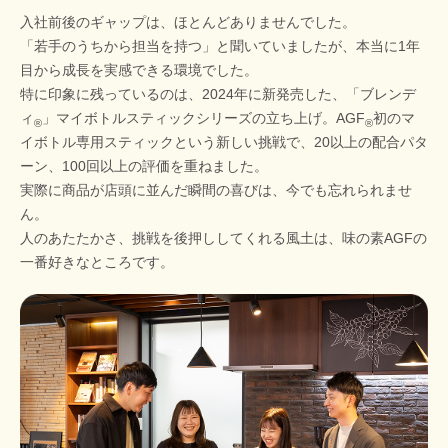
入社前後のギャップは、ほとんどありませんでした。
「若手のうちから担当を持つ」と聞いていましたが、本当に1年
目から成長を実感できる環境でした。
特に印象に残っているのは、2024年に新発売した、「ブレンデ
ィ
」マイボトルスティックシリーズの立ち上げ。AGF
初のマ
®
®
イボトル専用スティックという新しい挑戦で、20以上の配合パタ
ーン、100回以上の評価を重ねました。
実際に商品が店頭に並んだ瞬間の喜びは、今でも忘れられませ
ん。
人のあたたかさ、挑戦を後押ししてくれる風土は、味の素AGFの
一番好きなところです。