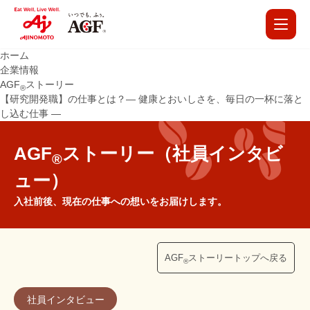
ホーム
企業情報
AGF
ストーリー
®
【研究開発職】の仕事とは？― 健康とおいしさを、毎日の一杯に落と
し込む仕事 ―
AGF
ストーリー（社員インタビ
®
ュー）
入社前後、現在の仕事への想いをお届けします。
AGF
ストーリートップへ戻る
®
社員インタビュー