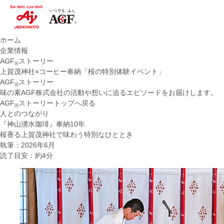
ホーム
企業情報
AGF
ストーリー
®
上賀茂神社×コーヒー奉納「桜の特別体験イベント」
AGF
ストーリー
®
味の素AGF株式会社の活動や想いに迫るエピソードをお届けします。
AGF
ストーリートップへ戻る
®
人とのつながり
『神山湧水珈琲』奉納10年
桜香る上賀茂神社で味わう特別なひととき
執筆：2026年6月
読了目安：約4分