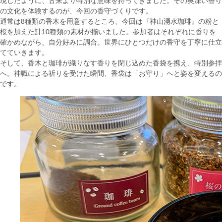
現したように、古来より特別な意味を持ってきました。その奥深い香り
の文化を体験するのが、今回の香守づくりです。
通常は8種類の香木を用意するところ、今回は『神山湧水珈琲』の粉と
桜を加えた計10種類の素材が揃いました。参加者はそれぞれに香りを
確かめながら、自分好みに調合。世界にひとつだけの香守を丁寧に仕立
てていきます。
そして、香木と珈琲が織りなす香りを閉じ込めた香袋を携え、特別参拝
へ。神職による祈りを受けた瞬間、香袋は「お守り」へと姿を変えるの
です。