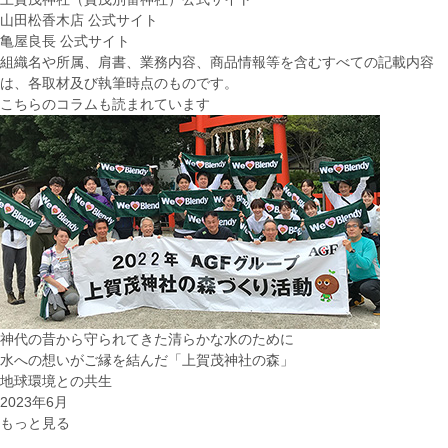
山田松香木店 公式サイト
亀屋良長 公式サイト
組織名や所属、肩書、業務内容、商品情報等を含むすべての記載内容
は、各取材及び執筆時点のものです。
こちらのコラムも読まれています
神代の昔から守られてきた清らかな水のために
水への想いがご縁を結んだ「上賀茂神社の森」
地球環境との共生
2023年6月
もっと見る