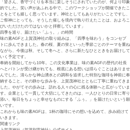
「皆さん、香守づくりを本当に楽しそうにされていたのが、何より印象
的でした。笑い声があふれる中で、このワークショップが開催できたこ
とをとても嬉しく思っています。神社としてもありがたいことですし、
ご祭神にとっても、そうした催しを境内で執り行えたことは、およろこ
びいただけたのではないかと拝察しています」
四季を巡り、届けたい「ふぅ。」の時間
味の素AGFと上賀茂神社の取り組みは、「四季を味わう」をコンセプ
トに歩んできました。春の桜、夏の蛍といった季節ごとのテーマを重ね
ながら、今後は秋、そして冬へと、さらに新たなひとときをお届けして
いく予定です。
奉納を開始してから10年。この文化事業は、味の素AGFの歴代の社長
へとバトンが受け継がれても、根底にある想いは揺らぐことはありませ
んでした。清らかな神山湧水との調和を追求した特別な珈琲を神前に奉
納すること。その静かな歩みを、上賀茂神社とともに丁寧に重ねてきま
した。やがてその歩みは、訪れる人々の心に残る体験へと広がっていま
す。企業として一貫して大切にしてきたのは、一人ひとりの日常に寄り
添い、毎日をちょっと幸せなものにする「ふぅ。」を届けたいという願
いです。
これからも味の素AGFは、1杯の珈琲にその想いを込めて、歩み続けて
いきます。
関連リンク
上賀茂神社（賀茂別雷神社）公式サイト