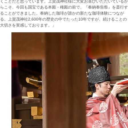
くことだと思っています。上賀茂神社様に大変お喜びいただいているか
らこそ、今回も国宝である本殿・権殿の前で、『奉納奉告祭』を斎行す
ることができました。奉納した珈琲が誰かの新たな珈琲体験につなが
る。上賀茂神社2,600年の歴史の中でたった10年ですが、続けることの
大切さを実感しております。」