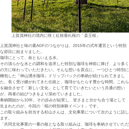
上賀茂神社の境内に咲く紅枝垂れ桜の「斎王桜」
上賀茂神社と味の素AGFのつながりは、2015年の式年遷宮という特別
な節目に始まりました。
珈琲にとって、命ともいえる水。
その清らかな水との調和を追求した特別な珈琲を神前に捧げ、より多く
の方に味わっていただきたい。そんな想いを原点に、一つひとつ特別に
梱包した『神山湧水珈琲』ドリップパックの奉納が続けられてきまし
た。長く受け継がれてきた伝統と、珈琲がもたらす豊かな時間。これら
を融合させて「新しい文化」として育てていきたいという共通の想い
が、両者の結びつきをより深めていきました。
奉納開始から10年。その歩みが結実し、皆さまと分かち合う場として
生まれたのが、今回の「桜の特別体験イベント」です。
この取り組みを担当する杉山さんは、文化事業について次のように話し
ます。
「共同文化事業の一番の核となる取り組みは、珈琲を奉納させていただ