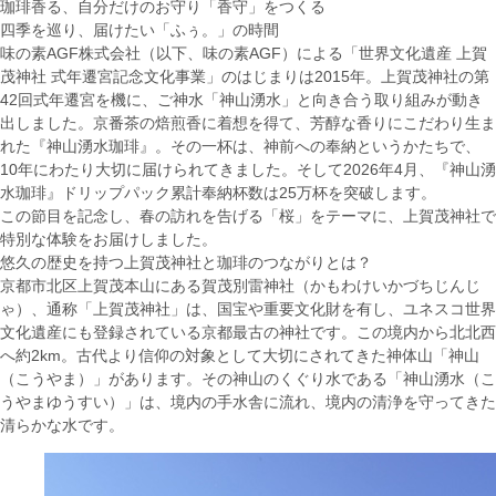
珈琲香る、自分だけのお守り「香守」をつくる
四季を巡り、届けたい「ふぅ。」の時間
味の素AGF株式会社（以下、味の素AGF）による「世界文化遺産 上賀
茂神社 式年遷宮記念文化事業」のはじまりは2015年。上賀茂神社の第
42回式年遷宮を機に、ご神水「神山湧水」と向き合う取り組みが動き
出しました。京番茶の焙煎香に着想を得て、芳醇な香りにこだわり生ま
れた『神山湧水珈琲』。その一杯は、神前への奉納というかたちで、
10年にわたり大切に届けられてきました。そして2026年4月、『神山湧
水珈琲』ドリップパック累計奉納杯数は25万杯を突破します。
この節目を記念し、春の訪れを告げる「桜」をテーマに、上賀茂神社で
特別な体験をお届けしました。
悠久の歴史を持つ上賀茂神社と珈琲のつながりとは？
京都市北区上賀茂本山にある賀茂別雷神社（かもわけいかづちじんじ
ゃ）、通称「上賀茂神社」は、国宝や重要文化財を有し、ユネスコ世界
文化遺産にも登録されている京都最古の神社です。この境内から北北西
へ約2km。古代より信仰の対象として大切にされてきた神体山「神山
（こうやま）」があります。その神山のくぐり水である「神山湧水（こ
うやまゆうすい）」は、境内の手水舎に流れ、境内の清浄を守ってきた
清らかな水です。